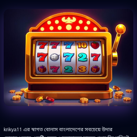
krikya11 এর স্বাগত বোনাস বাংলাদেশের সবচেয়ে উদার