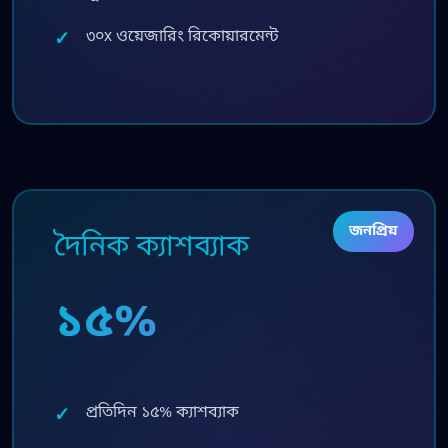
৩০x ওয়েজারিং রিকোয়ারমেন্ট
জনপ্রিয়
দৈনিক ক্যাশব্যাক
১৫%
প্রতিদিন ১৫% ক্যাশব্যাক