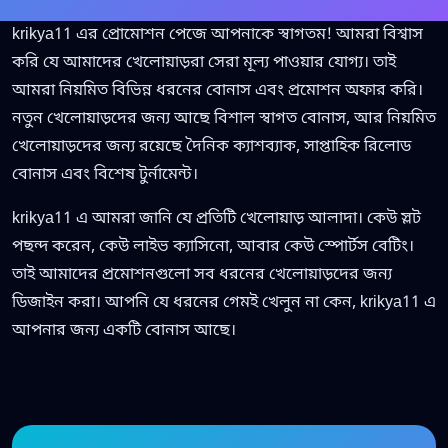
krikya11 এর প্রোমোশন পেজে আপনাকে স্বাগতম! আমরা বিশ্বাস
করি যে আমাদের খেলোয়াড়রা সেরা মূল্য পাওয়ার যোগ্য। তাই
আমরা নিয়মিত বিভিন্ন ধরনের বোনাস এবং প্রমোশন অফার করি।
নতুন খেলোয়াড়দের জন্য আছে বিশাল স্বাগত বোনাস, আর নিয়মিত
খেলোয়াড়দের জন্য রয়েছে দৈনিক ক্যাশব্যাক, সাপ্তাহিক রিলোড
বোনাস এবং বিশেষ টুর্নামেন্ট।
krikya11 এ আমরা জানি যে প্রতিটি খেলোয়াড় আলাদা। কেউ স্লট
পছন্দ করেন, কেউ লাইভ ক্যাসিনো, আবার কেউ স্পোর্টস বেটিং।
তাই আমাদের প্রমোশনগুলো সব ধরনের খেলোয়াড়দের জন্য
ডিজাইন করা। আপনি যে ধরনের গেমই খেলুন না কেন, krikya11 এ
আপনার জন্য একটি বোনাস আছে।