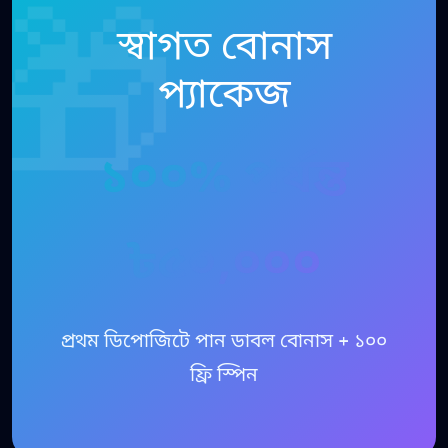
স্বাগত বোনাস
প্যাকেজ
১০০% পর্যন্ত
৳৫০,০০০
প্রথম ডিপোজিটে পান ডাবল বোনাস + ১০০
ফ্রি স্পিন