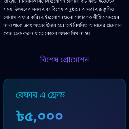
krikya11 নিয়মিত বিশেষ প্রমোশন চালায়। বড় ক্রীড়া ইভেন্টের
সময়, উৎসবের সময় এবং বিশেষ অনুষ্ঠানে আমরা এক্সক্লুসিভ
বোনাস অফার করি। এই প্রমোশনগুলো সাধারণত সীমিত সময়ের
জন্য থাকে এবং অত্যন্ত উদার হয়। তাই নিয়মিত আমাদের প্রমোশন
পেজ চেক করুন যাতে কোনো অফার মিস না হয়।
বিশেষ প্রোমোশন
রেফার এ ফ্রেন্ড
৳৫,০০০