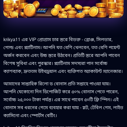
krikya11 এর VIP প্রোগ্রাম চার স্তরে বিভক্ত - ব্রোঞ্জ, সিলভার,
গোল্ড এবং প্ল্যাটিনাম। আপনি যত বেশি খেলবেন, তত বেশি পয়েন্ট
অর্জন করবেন এবং উচ্চ স্তরে উঠবেন। প্রতিটি স্তরে আপনি পাবেন
বিশেষ সুবিধা এবং পুরস্কার। প্ল্যাটিনাম সদস্যরা পান সর্বোচ্চ
ক্যাশব্যাক, দ্রুততম উইথড্রয়াল এবং ব্যক্তিগত অ্যাকাউন্ট ম্যানেজার।
আমাদের সাপ্তাহিক রিলো ড বোনাস প্রতি সপ্তাহে পাওয়া যায়।
আপনি যেকোনো দিন ডিপোজিট করে ৫০% বোনাস পেতে পারেন,
সর্বোচ্চ ২৫,০০০ টাকা পর্যন্ত। এর সাথে পাবেন ৫০টি ফ্রি স্পিন। এই
বোনাস সব ধরনের গেমে ব্যবহার করা যায় - স্লট, টেবিল গেম, লাইভ
ক্যাসিনো এবং স্পোর্টস বেটিং।