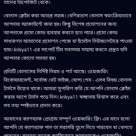
তাদের ডিপোজিট থেকে।
বোনাস ক্লেইম করা অত্যন্ত সহজ। বেশিরভাগ বোনাস স্বয়ংক্রিয়ভাবে
আপনার অ্যাকাউন্টে জমা হয়। কিছু বিশেষ প্রমোশনের জন্য
আপনাকে প্রমো কোড ব্যবহার করতে হতে পারে। প্রমো কোড
সাধারণত আমাদের প্রমোশন পেজে বা ইমেইল নিউজলেটারে পাওয়া
যায়। krikya11 এর সাপোর্ট টিম সবসময় সাহায্য করতে প্রস্তুত যদি
আপনার কোনো সমস্যা হয়।
প্রতিটি বোনাসের নির্দিষ্ট নিয়ম ও শর্ত আছে। ওয়েজারিং
রিকোয়ারমেন্ট, সর্বোচ্চ বেট সাইজ, যোগ্য গেম - এসব বিষয় বোনাস
টার্মসে উল্লেখ থাকে। আমরা সুপারিশ করি যে আপনি বোনাস ক্লেইম
করার আগে টার্মস পড়ে নিন। krikya11 স্বচ্ছতায় বিশ্বাস করে এবং
সব তথ্য স্পষ্টভাবে প্রদান করে।
আমাদের ক্যাশব্যাক প্রোগ্রাম সম্পূর্ণ ওয়েজারিং ফ্রি। এর মানে হলো
আপনি যে ক্যাশব্যাক পান তা সরাসরি তুলে নিতে পারবেন বা খেলতে