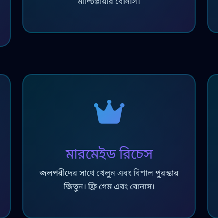
মাল্টিপ্লায়ার বোনাস।
মারমেইড রিচেস
জলপরীদের সাথে খেলুন এবং বিশাল পুরস্কার
জিতুন। ফ্রি গেম এবং বোনাস।