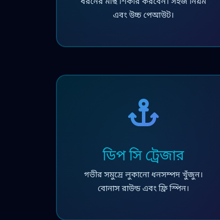
ধরনের মাছ শিকার করবেন। সহজ নিয়ম
এবং উচ্চ পেআউট।
ডিপ সি ট্রেজার
গভীর সমুদ্রে লুকানো ধনসম্পদ খুঁজুন।
বোনাস রাউন্ড এবং ফ্রি স্পিন।