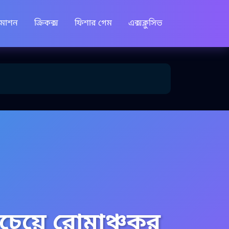
োমোশন
ক্রিকক্স
ফিশার গেম
এক্সক্লুসিভ
চেয়ে রোমাঞ্চকর