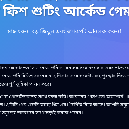
িশ শুটিং আর্কেড গেম প্
মাছ ধরুন, বড় জিতুন এবং জ্যাকপট আনলক করুন!
পনাকে স্বাগতম! এখানে আপনি পাবেন সবচেয়ে মজাদার এবং লাভজনক
ে আপনি বিভিন্ন ধরনের মাছ শিকার করে পয়েন্ট এবং পুরস্কার জিততে 
ত্বপূর্ণ ভূমিকা পালন করে।
গেম প্রোভাইডারদের সাথে কাজ করি। আমাদের গেমগুলো অত্যাশ্চর্য HD 
্জিত। প্রতিটি গেম একটি অনন্য থিম এবং বৈশিষ্ট্য নিয়ে আসে। আপনি সমুদ
র সমুদ্রের দানবদের সাথে লড়াই করতে পারেন।