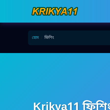
হোম
ফিশিং
Krikya11 ফিশিং