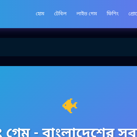
হোম
টেবিল
লাইভ গেম
ফিশিং
প্র
🐠
 গেম - বাংলাদেশের সব