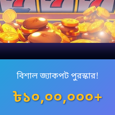
বিশাল জ্যাকপট পুরস্কার!
৳১০,০০,০০০+