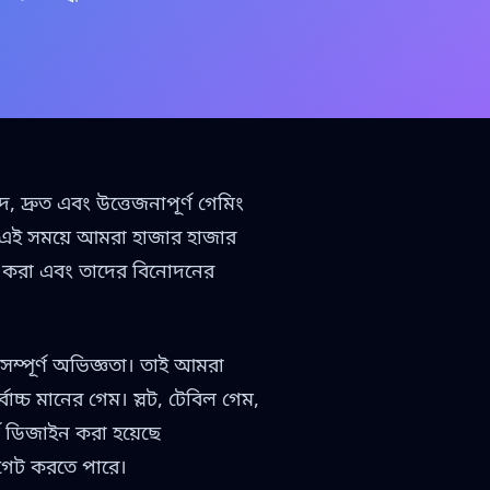
 দ্রুত এবং উত্তেজনাপূর্ণ গেমিং
 এই সময়ে আমরা হাজার হাজার
রদান করা এবং তাদের বিনোদনের
সম্পূর্ণ অভিজ্ঞতা। তাই আমরা
োচ্চ মানের গেম। স্লট, টেবিল গেম,
ম ডিজাইন করা হয়েছে
িগেট করতে পারে।