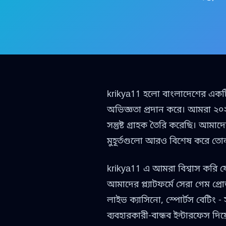
krikya11 হলো বাংলাদেশের একটি অগ
অভিজ্ঞতা প্রদান করে। আমরা ২০
সন্তুষ্ট গ্রাহক তৈরি করেছি। আমা
মুহূর্তগুলো আরও বিশেষ করে তো
krikya11 এ আমরা বিশ্বাস করি যে
আমাদের প্ল্যাটফর্মে সেরা গেম প্
লাইভ ক্যাসিনো, স্পোর্টস বেটিং
ব্যবহারকারী-বান্ধব ইন্টারফেস 