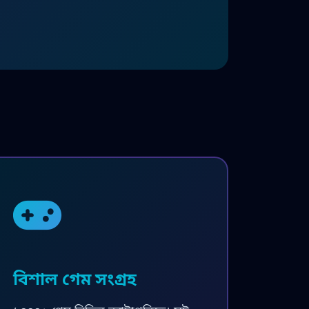
বিশাল গেম সংগ্রহ