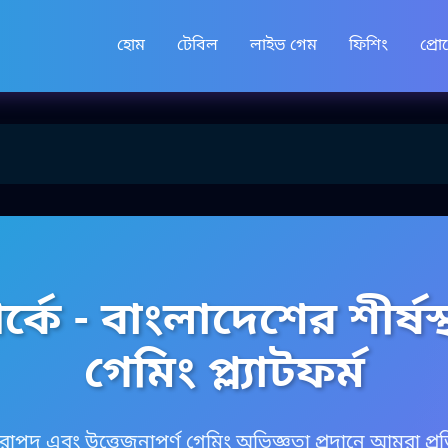
হোম
টেবিল
লাইভ গেম
ফিশিং
প্র
্কে - বাংলাদেশের শীর্ষ
গেমিং প্ল্যাটফর্ম
 নিরাপদ এবং উত্তেজনাপূর্ণ গেমিং অভিজ্ঞতা প্রদানে আমরা প্রতি