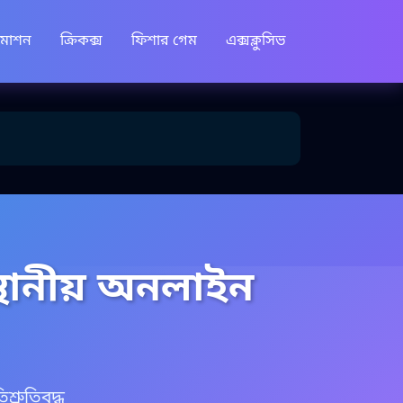
োমোশন
ক্রিকক্স
ফিশার গেম
এক্সক্লুসিভ
স্থানীয় অনলাইন
শ্রুতিবদ্ধ