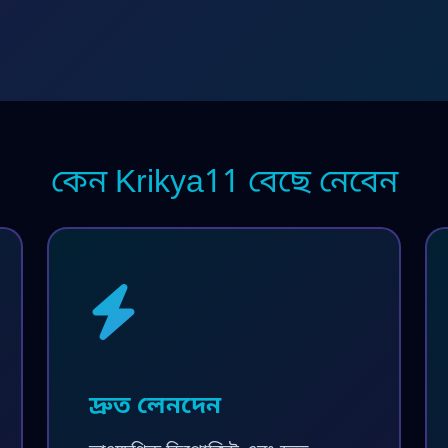
কেন Krikya11 বেছে নেবেন
দ্রুত লেনদেন