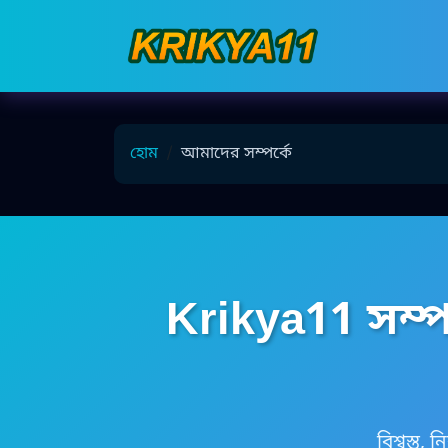
হোম
আমাদের সম্পর্কে
Krikya11 সম্পর
বিশ্বস্ত,