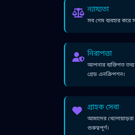
ন্যায্যতা
সব গেম ব্যবহার করে সা
নিরাপত্তা
আপনার ব্যক্তিগত তথ্য
গ্রেড এনক্রিপশন।
গ্রাহক সেবা
আমাদের খেলোয়াড়রা আ
গুরুত্বপূর্ণ।