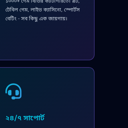
১০০০+ গেম বিভিন্ন ক্যাটাগরিতে। স্লট,
টেবিল গেম, লাইভ ক্যাসিনো, স্পোর্টস
বেটিং - সব কিছু এক জায়গায়।
২৪/৭ সাপোর্ট