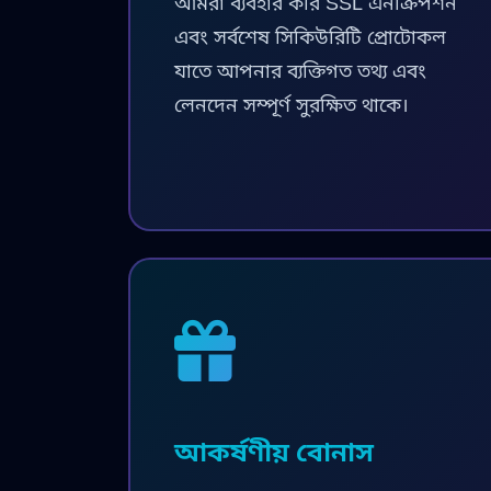
আমরা ব্যবহার করি SSL এনক্রিপশন
এবং সর্বশেষ সিকিউরিটি প্রোটোকল
যাতে আপনার ব্যক্তিগত তথ্য এবং
লেনদেন সম্পূর্ণ সুরক্ষিত থাকে।
আকর্ষণীয় বোনাস