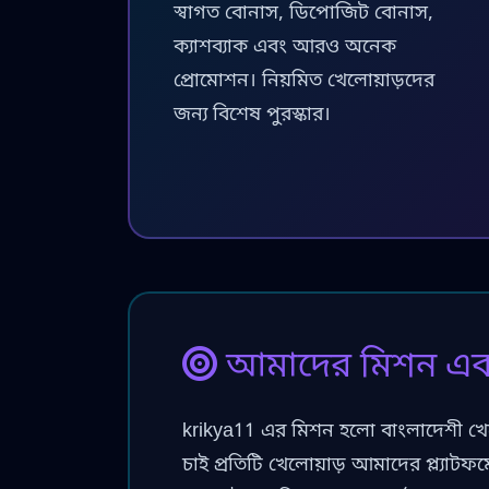
স্বাগত বোনাস, ডিপোজিট বোনাস,
ক্যাশব্যাক এবং আরও অনেক
প্রোমোশন। নিয়মিত খেলোয়াড়দের
জন্য বিশেষ পুরস্কার।
আমাদের মিশন এব
krikya11 এর মিশন হলো বাংলাদেশী খেল
চাই প্রতিটি খেলোয়াড় আমাদের প্ল্যাটফ