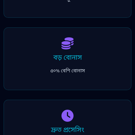
বড় বোনাস
৫০% বেশি বোনাস
দ্রুত প্রসেসিং