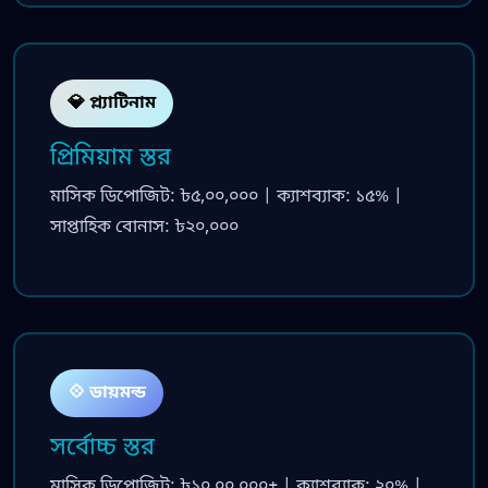
💎 প্ল্যাটিনাম
প্রিমিয়াম স্তর
মাসিক ডিপোজিট: ৳৫,০০,০০০ | ক্যাশব্যাক: ১৫% |
সাপ্তাহিক বোনাস: ৳২০,০০০
💠 ডায়মন্ড
সর্বোচ্চ স্তর
মাসিক ডিপোজিট: ৳১০,০০,০০০+ | ক্যাশব্যাক: ২০% |