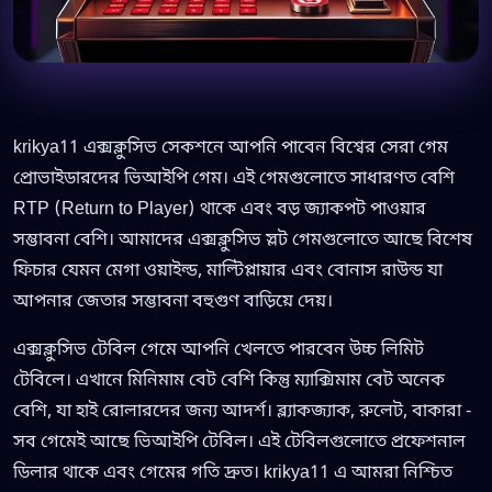
krikya11 এক্সক্লুসিভ সেকশনে আপনি পাবেন বিশ্বের সেরা গেম
প্রোভাইডারদের ভিআইপি গেম। এই গেমগুলোতে সাধারণত বেশি
RTP (Return to Player) থাকে এবং বড় জ্যাকপট পাওয়ার
সম্ভাবনা বেশি। আমাদের এক্সক্লুসিভ স্লট গেমগুলোতে আছে বিশেষ
ফিচার যেমন মেগা ওয়াইল্ড, মাল্টিপ্লায়ার এবং বোনাস রাউন্ড যা
আপনার জেতার সম্ভাবনা বহুগুণ বাড়িয়ে দেয়।
এক্সক্লুসিভ টেবিল গেমে আপনি খেলতে পারবেন উচ্চ লিমিট
টেবিলে। এখানে মিনিমাম বেট বেশি কিন্তু ম্যাক্সিমাম বেট অনেক
বেশি, যা হাই রোলারদের জন্য আদর্শ। ব্ল্যাকজ্যাক, রুলেট, বাকারা -
সব গেমেই আছে ভিআইপি টেবিল। এই টেবিলগুলোতে প্রফেশনাল
ডিলার থাকে এবং গেমের গতি দ্রুত। krikya11 এ আমরা নিশ্চিত