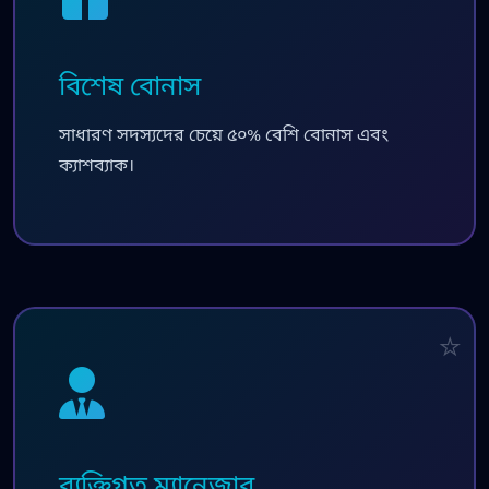
বিশেষ বোনাস
সাধারণ সদস্যদের চেয়ে ৫০% বেশি বোনাস এবং
ক্যাশব্যাক।
ব্যক্তিগত ম্যানেজার