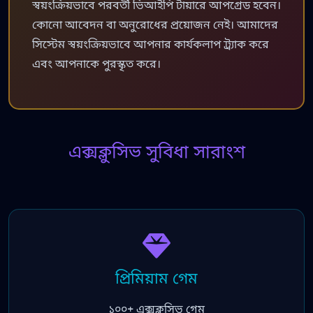
স্বয়ংক্রিয়ভাবে পরবর্তী ভিআইপি টায়ারে আপগ্রেড হবেন।
কোনো আবেদন বা অনুরোধের প্রয়োজন নেই। আমাদের
সিস্টেম স্বয়ংক্রিয়ভাবে আপনার কার্যকলাপ ট্র্যাক করে
এবং আপনাকে পুরস্কৃত করে।
এক্সক্লুসিভ সুবিধা সারাংশ
প্রিমিয়াম গেম
১০০+ এক্সক্লুসিভ গেম