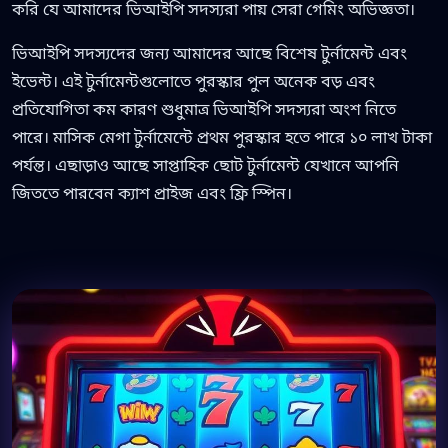
করি যে আমাদের ভিআইপি সদস্যরা পায় সেরা গেমিং অভিজ্ঞতা।
ভিআইপি সদস্যদের জন্য আমাদের আছে বিশেষ টুর্নামেন্ট এবং
ইভেন্ট। এই টুর্নামেন্টগুলোতে পুরস্কার পুল অনেক বড় এবং
প্রতিযোগিতা কম কারণ শুধুমাত্র ভিআইপি সদস্যরা অংশ নিতে
পারে। মাসিক মেগা টুর্নামেন্টে প্রথম পুরস্কার হতে পারে ১০ লাখ টাকা
পর্যন্ত। এছাড়াও আছে সাপ্তাহিক ছোট টুর্নামেন্ট যেখানে আপনি
জিততে পারবেন ক্যাশ প্রাইজ এবং ফ্রি স্পিন।