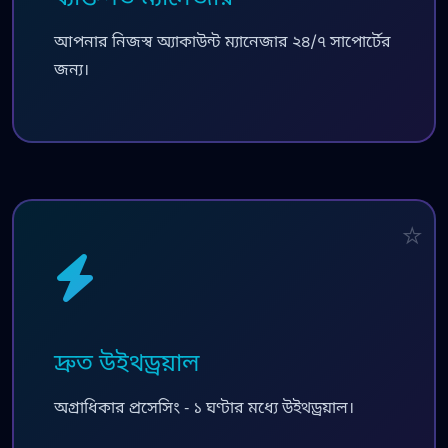
আপনার নিজস্ব অ্যাকাউন্ট ম্যানেজার ২৪/৭ সাপোর্টের
জন্য।
দ্রুত উইথড্রয়াল
অগ্রাধিকার প্রসেসিং - ১ ঘণ্টার মধ্যে উইথড্রয়াল।