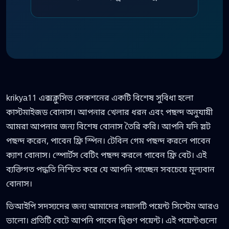
krikya11 এক্সক্লুসিভ সেকশনের একটি বিশেষ সুবিধা হলো
কাস্টমাইজড বোনাস। আপনার খেলার ধরন এবং পছন্দ অনুযায়ী
আমরা আপনার জন্য বিশেষ বোনাস তৈরি করি। আপনি যদি স্লট
পছন্দ করেন, পাবেন ফ্রি স্পিন। টেবিল গেম পছন্দ করলে পাবেন
ক্যাশ বোনাস। স্পোর্টস বেটিং পছন্দ করলে পাবেন ফ্রি বেট। এই
ব্যক্তিগত পদ্ধতি নিশ্চিত করে যে আপনি পাচ্ছেন সবচেয়ে মূল্যবান
বোনাস।
ভিআইপি সদস্যদের জন্য আমাদের লয়ালটি পয়েন্ট সিস্টেম আরও
ভালো। প্রতিটি বেটে আপনি পাবেন দ্বিগুণ পয়েন্ট। এই পয়েন্টগুলো