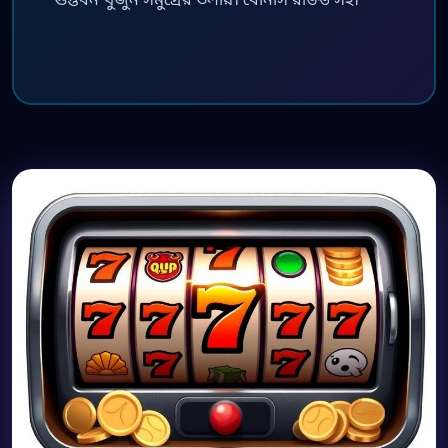
গুপ্তধন খুঁজুন সমুদ্রের তলায়। বোনাস রাউন্ড সহ।