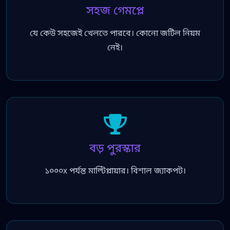
সহজ গেমপ্লে
যে কেউ সহজেই খেলতে পারবে। কোনো জটিল নিয়ম
নেই।
বড় পুরস্কার
১০০০x পর্যন্ত মাল্টিপ্লায়ার। বিশাল জ্যাকপট।