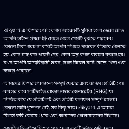
krikya11 এ ফিশার গেম খেলার আরেকটি সুবিধা হলো ডেমো মোড।
আপনি চাইলে প্রথমে ফ্রি মোডে খেলে গেমটি বুঝতে পারবেন।
কোনো টাকা খরচ না করেই আপনি শিখতে পারবেন কীভাবে খেলতে
হয়, কোন মাছ কত পয়েন্ট দেয়, কোন অস্ত্র কখন ব্যবহার করতে হয়।
যখন আপনি আত্মবিশ্বাসী হবেন, তখন রিয়েল মানি মোডে খেলা শুরু
করতে পারবেন।
আমাদের ফিশার গেমগুলো সম্পূর্ণ ফেয়ার এবং র‍্যান্ডম। প্রতিটি গেম
ব্যবহার করে সার্টিফাইড র‍্যান্ডম নাম্বার জেনারেটর (RNG) যা
নিশ্চিত করে যে প্রতিটি শট এবং প্রতিটি ফলাফল সম্পূর্ণ র‍্যান্ডম।
কোনো ম্যানিপুলেশন নেই, সব কিছু স্বচ্ছ। krikya11 এ আমরা
বিশ্বাস করি ফেয়ার প্লেতে এবং আমাদের খেলোয়াড়দের বিশ্বাসে।
মোবাইল ডিভাইসে ফিশার গেম খেলা একটি দুর্দান্ত অভিজ্ঞতা।