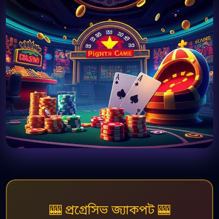
🎰 প্রগ্রেসিভ জ্যাকপট 🎰