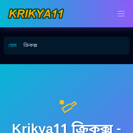
হোম
ক্রিকক্স
🏏
Krikya11 ক্রিকক্স -