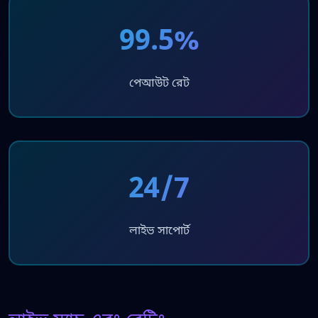
99.5%
পেআউট রেট
24/7
লাইভ সাপোর্ট