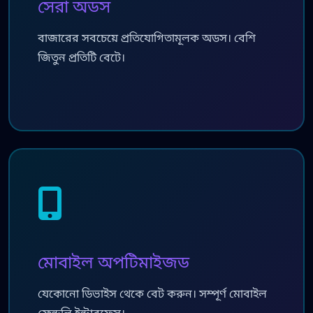
সেরা অডস
বাজারের সবচেয়ে প্রতিযোগিতামূলক অডস। বেশি
জিতুন প্রতিটি বেটে।
মোবাইল অপটিমাইজড
যেকোনো ডিভাইস থেকে বেট করুন। সম্পূর্ণ মোবাইল