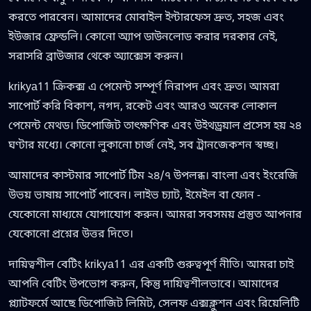
করতে পারবেন। আমাদের মোবাইল ইন্টারফেস দ্রুত, সহজ এবং
ইউজার ফ্রেন্ডলি। কোনো অ্যাপ ডাউনলোড করার দরকার নেই,
সরাসরি ব্রাউজার থেকে অ্যাক্সেস করুন।
krikya11 ক্রিকক্স এ পেমেন্ট সম্পূর্ণ নিরাপদ এবং দ্রুত। আমরা
সাপোর্ট করি বিকাশ, নগদ, রকেট এবং আরও অনেক লোকাল
পেমেন্ট মেথড। ডিপোজিট তাৎক্ষণিক এবং উইথড্রয়াল প্রসেস হয় ২৪
ঘণ্টার মধ্যে। কোনো লুকানো চার্জ নেই, সব ট্রানজেকশন স্বচ্ছ।
আমাদের কাস্টমার সাপোর্ট টিম ২৪/৭ উপলব্ধ। বাংলা এবং ইংরেজি
উভয় ভাষায় সাপোর্ট পাবেন। লাইভ চ্যাট, ইমেইল বা ফোন -
যেকোনো মাধ্যমে যোগাযোগ করুন। আমরা সবসময় প্রস্তুত আপনার
যেকোনো প্রশ্নের উত্তর দিতে।
দায়িত্বশীল বেটিং krikya11 এর একটি গুরুত্বপূর্ণ নীতি। আমরা চাই
আপনি বেটিং উপভোগ করুন, কিন্তু দায়িত্বশীলভাবে। আমাদের
প্ল্যাটফর্মে আছে ডিপোজিট লিমিট, সেলফ এক্সক্লুশন এবং রিয়েলিটি