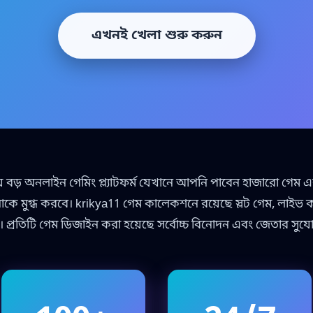
এখনই খেলা শুরু করুন
 বড় অনলাইন গেমিং প্ল্যাটফর্ম যেখানে আপনি পাবেন হাজারো গেম এ
কে মুগ্ধ করবে। krikya11 গেম কালেকশনে রয়েছে স্লট গেম, লাইভ ক্য
্রতিটি গেম ডিজাইন করা হয়েছে সর্বোচ্চ বিনোদন এবং জেতার সুযো