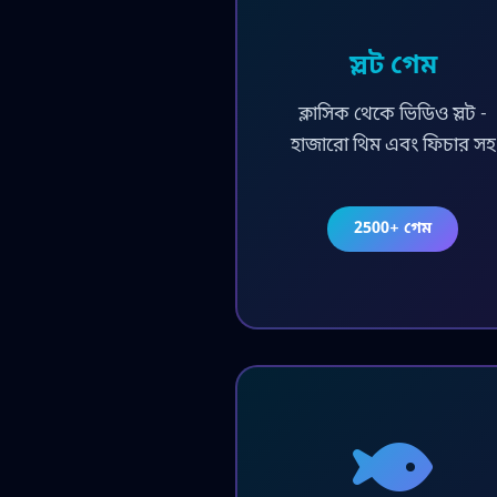
স্লট গেম
ক্লাসিক থেকে ভিডিও স্লট -
হাজারো থিম এবং ফিচার সহ
2500+ গেম