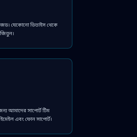
ইজড। যেকোনো ডিভাইস থেকে
জিতুন।
 জন্য আমাদের সাপোর্ট টিম
াট, ইমেইল এবং ফোন সাপোর্ট।