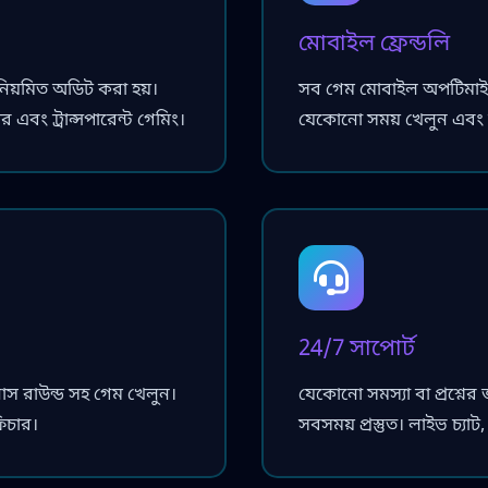
মোবাইল ফ্রেন্ডলি
িয়মিত অডিট করা হয়।
সব গেম মোবাইল অপটিমা
র এবং ট্রান্সপারেন্ট গেমিং।
যেকোনো সময় খেলুন এবং 
24/7 সাপোর্ট
বোনাস রাউন্ড সহ গেম খেলুন।
যেকোনো সমস্যা বা প্রশ্নের
ফিচার।
সবসময় প্রস্তুত। লাইভ চ্য