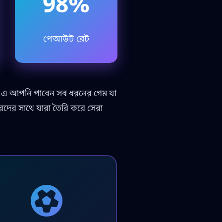
98%
পেআউট রেট
1 এ আপনি পাবেন সব ধরনের গেম যা
ারদের সাথে যারা তৈরি করে সেরা